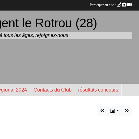
Participer au site :
nt le Rotrou (28)
t à tous les âges, rejoignez-nous
gional 2024
Contacts du Club
résultats concours