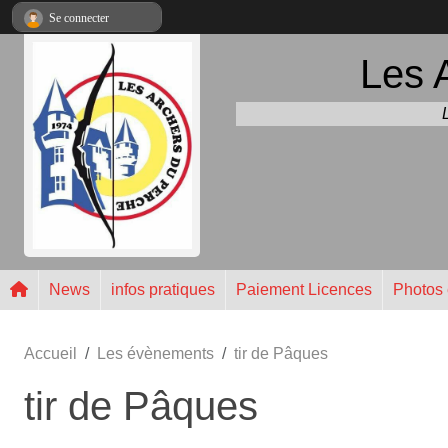
Panneau de gestion des cookies
Se connecter
Les 
News
infos pratiques
Paiement Licences
Photos 
Accueil
Les évènements
tir de Pâques
tir de Pâques