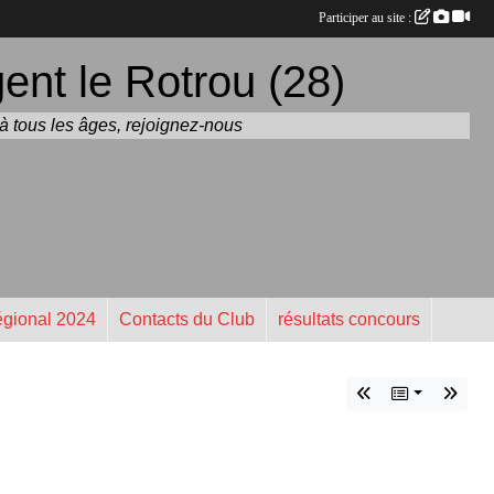
Participer au site :
nt le Rotrou (28)
t à tous les âges, rejoignez-nous
gional 2024
Contacts du Club
résultats concours