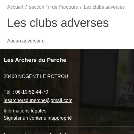
Accueil
section Tir de Parcours
Les clubs adverses
Les clubs adverses
Aucun adversaire
Les Archers du Perche
28400
NOGENT LE ROTROU
Tél. :
06-10-52-44-70
lesarchersduperche@gmail.com
Informations légales
Signaler un contenu inapproprié