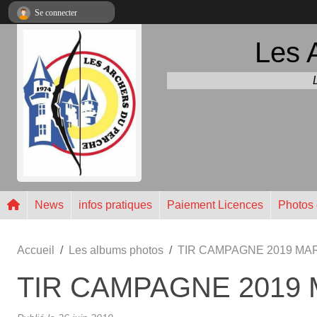
Panneau de gestion des cookies
Se connecter
Les 
News
infos pratiques
Paiement Licences
Photos 
Accueil
Les albums photos
TIR CAMPAGNE 2019 M
TIR CAMPAGNE 2019