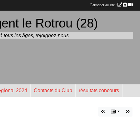
Participer au site :
nt le Rotrou (28)
t à tous les âges, rejoignez-nous
gional 2024
Contacts du Club
résultats concours