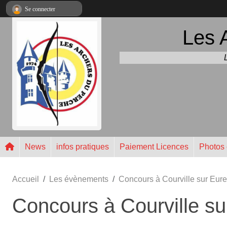
Panneau de gestion des cookies
Se connecter
Les 
News
infos pratiques
Paiement Licences
Photos 
Accueil
Les évènements
Concours à Courville sur Eure
Concours à Courville su