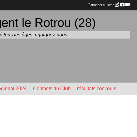
Participer au site :
nt le Rotrou (28)
t à tous les âges, rejoignez-nous
gional 2024
Contacts du Club
résultats concours