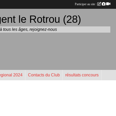
Participer au site :
nt le Rotrou (28)
t à tous les âges, rejoignez-nous
gional 2024
Contacts du Club
résultats concours