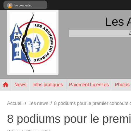
Panneau de gestion des cookies
Se connecter
Les 
News
infos pratiques
Paiement Licences
Photos 
Accueil
Les news
8 podiums pour le premier concours 
8 podiums pour le premi